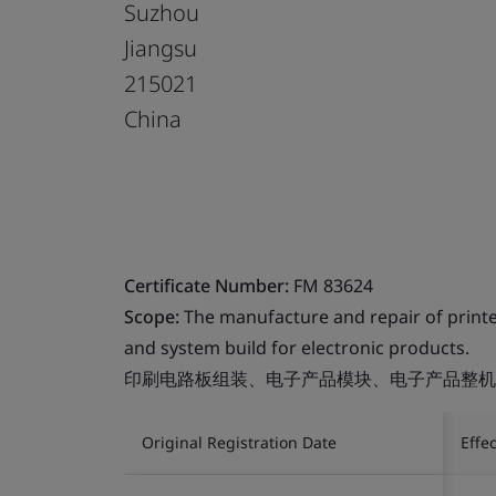
Suzhou
Jiangsu
215021
China
Certificate Number:
FM 83624
Scope:
The manufacture and repair of printe
and system build for electronic products.
印刷电路板组装、电子产品模块、电子产品整机
Original Registration Date
Effe