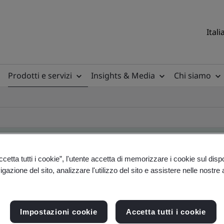
Itali
Prodotti e servizi
Insights & Media
Chi siamo
etta tutti i cookie”, l'utente accetta di memorizzare i cookie sul disp
gazione del sito, analizzare l'utilizzo del sito e assistere nelle nostre at
ificate
Impostazioni cookie
Accetta tutti i cookie
ficates - Validation and Verification