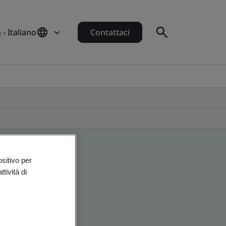
a - Italiano
Contattaci
ositivo per
tività di