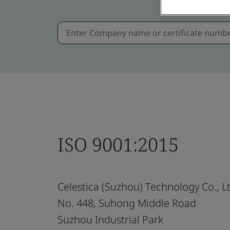
ISO 9001:2015
Celestica (Suzhou) Technology Co., Lt
No. 448, Suhong Middle Road
Suzhou Industrial Park