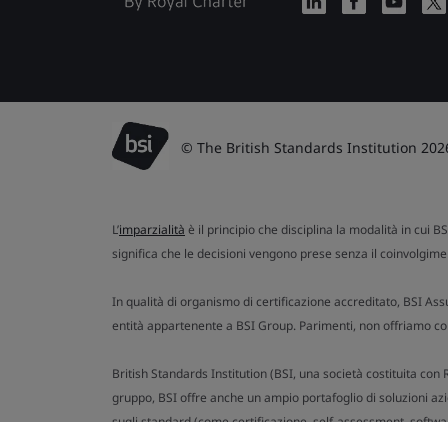
© The British Standards Institution 202
L’
imparzialità
è il principio che disciplina la modalità in cui B
significa che le decisioni vengono prese senza il coinvolgimen
In qualità di organismo di certificazione accreditato, BSI Ass
entità appartenente a BSI Group. Parimenti, non offriamo cons
British Standards Institution (BSI, una società costituita co
gruppo, BSI offre anche un ampio portafoglio di soluzioni azien
sugli standard (come certificazione, self-assessment, softwar