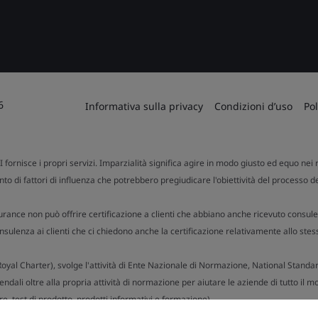
6
Informativa sulla privacy
Condizioni d’uso
Pol
SI fornisce i propri servizi. Imparzialità significa agire in modo giusto ed equo nei r
to di fattori di influenza che potrebbero pregiudicare l'obiettività del processo d
urance non può offrire certificazione a clienti che abbiano anche ricevuto consule
ulenza ai clienti che ci chiedono anche la certificazione relativamente allo stes
n Royal Charter), svolge l'attività di Ente Nazionale di Normazione, National Stand
dali oltre alla propria attività di normazione per aiutare le aziende di tutto il mo
e, test di prodotto, prodotti informativi e formazione).