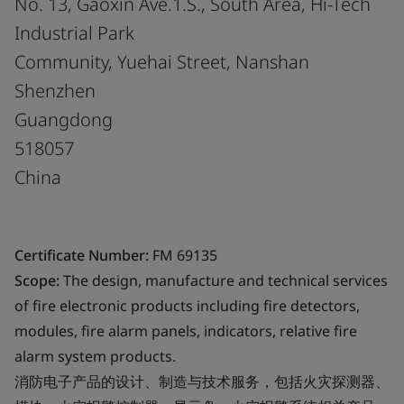
No. 13, Gaoxin Ave.1.S., South Area, Hi-Tech
Industrial Park
Community, Yuehai Street, Nanshan
Shenzhen
Guangdong
518057
China
Certificate Number:
FM 69135
Scope:
The design, manufacture and technical services
of fire electronic products including fire detectors,
modules, fire alarm panels, indicators, relative fire
alarm system products.
消防电子产品的设计、制造与技术服务，包括火灾探测器、