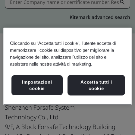
Kitemark advanced search
Cliccando su “Accetta tutti i cookie”, l'utente accetta di
memorizzare i cookie sul dispositivo per migliorare la
Condividi:
navigazione del sito, analizzare l'utilizzo del sito e
assistere nelle nostre attività di marketing.
ISO 9001:2015
Impostazioni
Accetta tutti i
cookie
cookie
Shenzhen Forsafe System
Technology Co., Ltd.
9/F, A Block Forsafe Technology Building