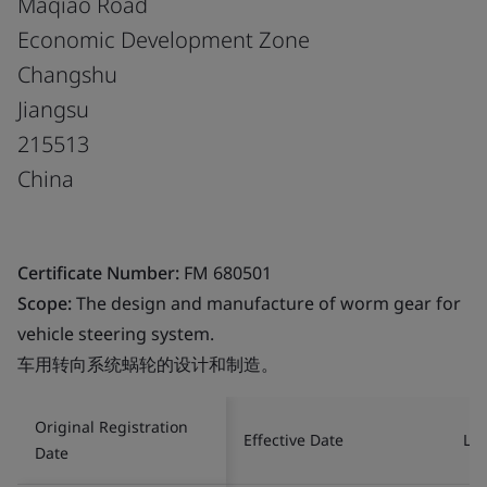
Maqiao Road
Economic Development Zone
Changshu
Jiangsu
215513
China
Certificate Number:
FM 680501
Scope:
The design and manufacture of worm gear for
vehicle steering system.
车用转向系统蜗轮的设计和制造。
Original Registration
Effective Date
Las
Date