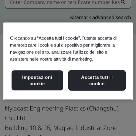
Kitemark advanced search
Cliccando su “Accetta tutti i cookie”, l'utente accetta di
memorizzare i cookie sul dispositivo per migliorare la
navigazione del sito, analizzare l'utilizzo del sito e
Condividi:
assistere nelle nostre attività di marketing.
Impostazioni
Accetta tutti i
ISO 9001:2015
cookie
cookie
Nylacast Engineering Plastics (Changshu)
Co., Ltd.
Building 10 & 26, Maqiao Industrial Zone