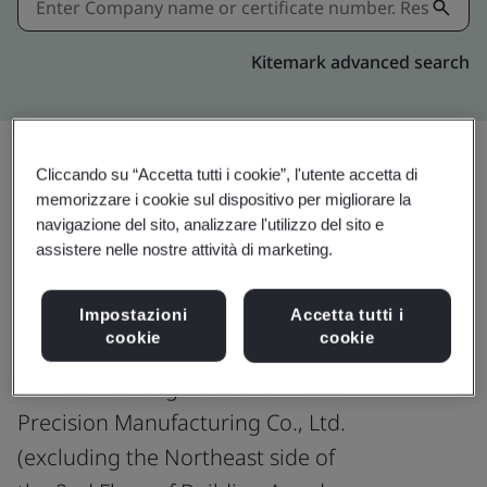
Kitemark advanced search
Cliccando su “Accetta tutti i cookie”, l'utente accetta di
Condividi:
memorizzare i cookie sul dispositivo per migliorare la
navigazione del sito, analizzare l'utilizzo del sito e
assistere nelle nostre attività di marketing.
ISO 9001:2015
Impostazioni
Accetta tutti i
cookie
cookie
Suzhou Youlong Rubber & Plastic
Precision Manufacturing Co., Ltd.
(excluding the Northeast side of