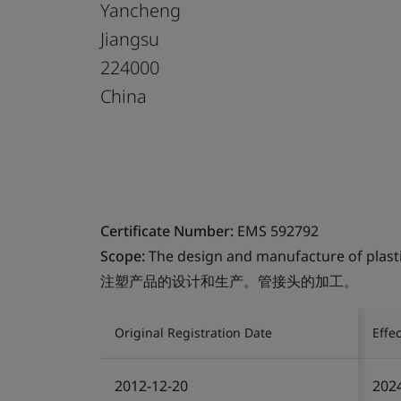
Yancheng
Jiangsu
224000
China
Certificate Number:
EMS 592792
Scope:
The design and manufacture of plastic
注塑产品的设计和生产。管接头的加工。
Original Registration Date
Effe
2012-12-20
202