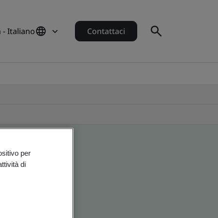
a - Italiano
Contattaci
ositivo per
tività di