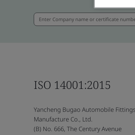
ISO 14001:2015
Yancheng Bugao Automobile Fitting
Manufacture Co., Ltd.
(B) No. 666, The Century Avenue