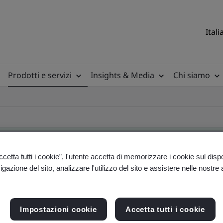
Itali
Prodotti e servizi
Insights & Media
Chi siamo
etta tutti i cookie”, l'utente accetta di memorizzare i cookie sul disp
gazione del sito, analizzare l'utilizzo del sito e assistere nelle nostre at
ificate
Impostazioni cookie
Accetta tutti i cookie
ficates - Validation and Verification