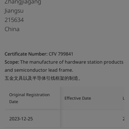
Zhangjiagang
Jiangsu
215634
China
Certificate Number:
CFV 799841
Scope:
The manufacture of hardware station products
and semiconductor lead frame.
五金文具以及半导体引线框架的制造。
Original Registration
Effective Date
Las
Date
2023-12-25
20