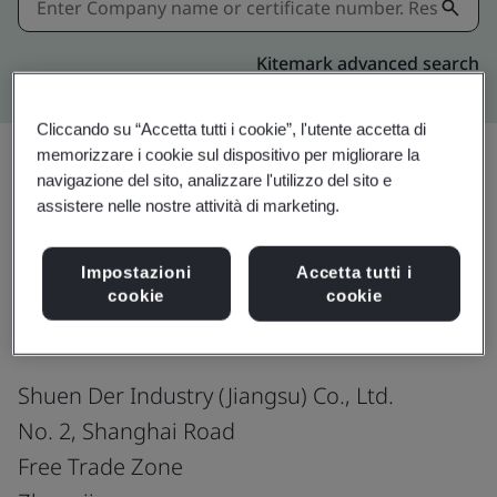
Kitemark advanced search
Cliccando su “Accetta tutti i cookie”, l'utente accetta di
memorizzare i cookie sul dispositivo per migliorare la
navigazione del sito, analizzare l'utilizzo del sito e
Condividi:
assistere nelle nostre attività di marketing.
Impostazioni
Accetta tutti i
ISO 14064-1:2018
cookie
cookie
Shuen Der Industry (Jiangsu) Co., Ltd.
No. 2, Shanghai Road
Free Trade Zone