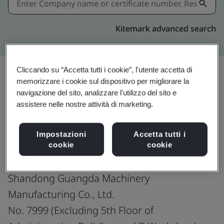
Kitemark advanced search
Cliccando su “Accetta tutti i cookie”, l'utente accetta di
memorizzare i cookie sul dispositivo per migliorare la
Condividi:
navigazione del sito, analizzare l'utilizzo del sito e
assistere nelle nostre attività di marketing.
IATF 16949:2016
Impostazioni
Accetta tutti i
cookie
cookie
Shandong Guangda Machinery
Manufacturing Co., Ltd.
No. 7999 (Excluding 5th Floor of