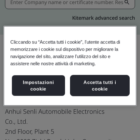
Kitemark advanced search
Cliccando su “Accetta tutti i cookie”, l'utente accetta di
memorizzare i cookie sul dispositivo per migliorare la
navigazione del sito, analizzare l'utilizzo del sito e
Condividi:
assistere nelle nostre attività di marketing.
IATF 16949:2016
Impostazioni
Accetta tutti i
cookie
cookie
Anhui Senli Automobile Electronics
Co., Ltd.
2nd Floor, Plant 5