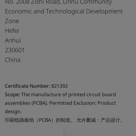
No. 2008 Zishi Road, Linhu Community
Economic and Technological Development
Zone
Hefei
Anhui
230601
China
Certificate Number:
821392
Scope:
The manufacture of printed circuit board
assemblies (PCBA). Permitted Exclusion: Product
design.
印刷线路板组（PCBA）的制造。 允许删减：产品设计。