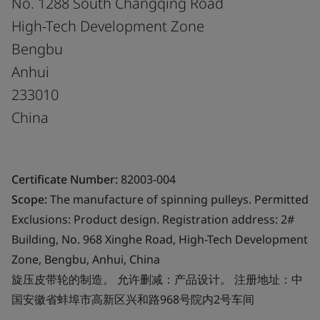
No. 1288 South Changqing Road
High-Tech Development Zone
Bengbu
Anhui
233010
China
Certificate Number:
82003-004
Scope:
The manufacture of spinning pulleys. Permitted
Exclusions: Product design. Registration address: 2#
Building, No. 968 Xinghe Road, High-Tech Development
Zone, Bengbu, Anhui, China
旋压皮带轮的制造。 允许删减：产品设计。 注册地址：中
国安徽省蚌埠市高新区兴和路968号院内2号车间