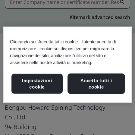
Kitemark advanced search
Cliccando su “Accetta tutti i cookie”, l'utente accetta di
memorizzare i cookie sul dispositivo per migliorare la
Condividi:
navigazione del sito, analizzare l'utilizzo del sito e
assistere nelle nostre attività di marketing.
IATF 16949:2016
Impostazioni
Accetta tutti i
cookie
cookie
Bengbu Howard Spining Technology
Co., Ltd.
9# Building