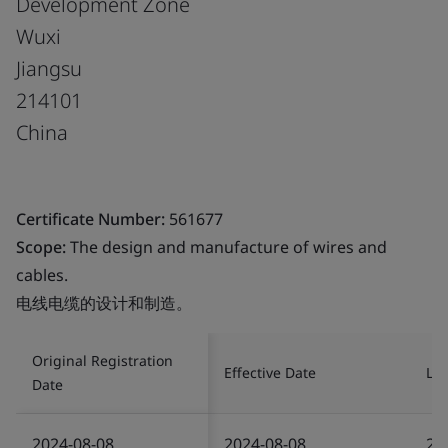
Development Zone
Wuxi
Jiangsu
214101
China
Certificate Number:
561677
Scope:
The design and manufacture of wires and
cables.
电线电缆的设计和制造。
Original Registration
Effective Date
Las
Date
2024-08-08
2024-08-08
20