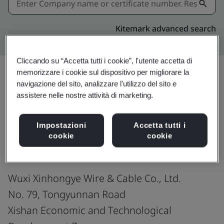
Kitemark advanced search
Cliccando su “Accetta tutti i cookie”, l'utente accetta di
memorizzare i cookie sul dispositivo per migliorare la
navigazione del sito, analizzare l'utilizzo del sito e
Condividi:
assistere nelle nostre attività di marketing.
Impostazioni
Accetta tutti i
IATF 16949:2016
cookie
cookie
Wuxi Xinhongye Wire & Cable Co., Ltd.
No. 79, Tongyunnan Road
Xishan Economic and Technological