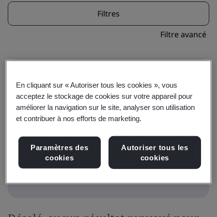
Filtres
Filtre avancé
En cliquant sur « Autoriser tous les cookies », vous
acceptez le stockage de cookies sur votre appareil pour
améliorer la navigation sur le site, analyser son utilisation
Cette icône indique qu'une formation fait
et contribuer à nos efforts de marketing.
partie d'un parcours de qualification. Accédez
à Qualifications pour afficher les choix de
Paramètres des
Autoriser tous les
qualifications.
cookies
cookies
Formation
Qualifications