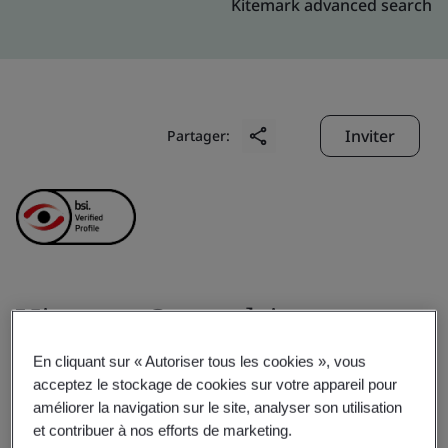
Kitemark advanced search
Inviter
Partager:
Virtusa Consulting
Service Pvt. Ltd.
En cliquant sur « Autoriser tous les cookies », vous
acceptez le stockage de cookies sur votre appareil pour
améliorer la navigation sur le site, analyser son utilisation
Business scope:
Design, development, testing,
et contribuer à nos efforts de marketing.