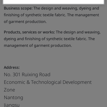
Business scope:
The design and weaving, dyeing and
finishing of synthetic textile fabric. The management
of garment production.
Products, services or works:
The design and weaving,
dyeing and finishing of synthetic textile fabric. The
management of garment production.
Address:
No. 301 Ruixing Road
Economic & Technological Development
Zone
Nantong
Jiangsu