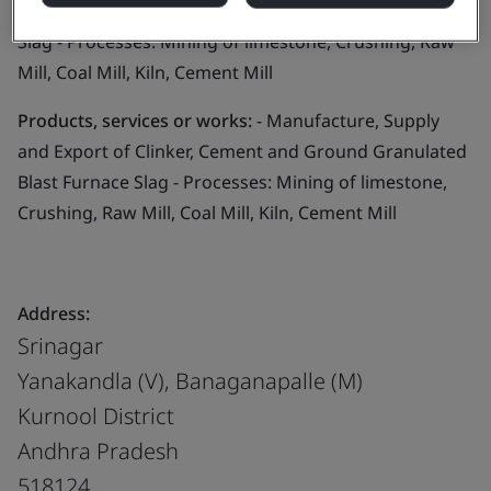
Clinker, Cement and Ground Granulated Blast Furnace
Slag - Processes: Mining of limestone, Crushing, Raw
Mill, Coal Mill, Kiln, Cement Mill
Products, services or works:
- Manufacture, Supply
and Export of Clinker, Cement and Ground Granulated
Blast Furnace Slag - Processes: Mining of limestone,
Crushing, Raw Mill, Coal Mill, Kiln, Cement Mill
Address:
Srinagar
Yanakandla (V), Banaganapalle (M)
Kurnool District
Andhra Pradesh
518124