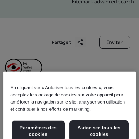
Kitemark advanced search
Inviter
Partager:
En cliquant sur « Autoriser tous les cookies », vous
acceptez le stockage de cookies sur votre appareil pour
Sree Jayajothi Cements
améliorer la navigation sur le site, analyser son utilisation
et contribuer à nos efforts de marketing.
Private Ltd.
Paramètres des
Autoriser tous les
Business scope:
- Manufacture, Supply and Export of
cookies
cookies