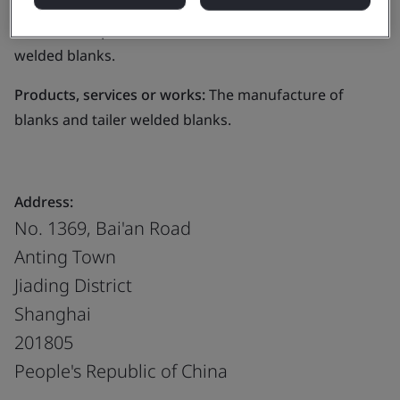
Business scope:
The manufacture of blanks and tailer
welded blanks.
Products, services or works:
The manufacture of
blanks and tailer welded blanks.
Address:
No. 1369, Bai'an Road
Anting Town
Jiading District
Shanghai
201805
People's Republic of China