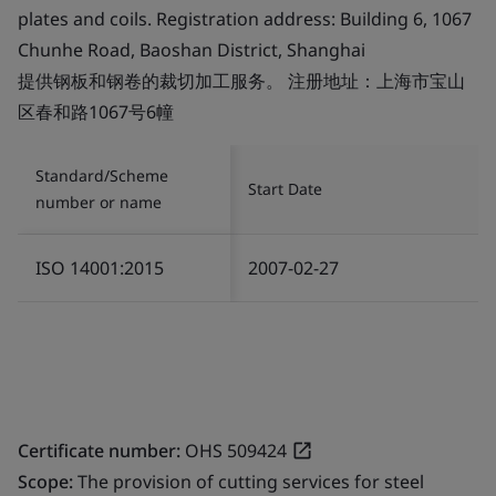
plates and coils. Registration address: Building 6, 1067
Chunhe Road, Baoshan District, Shanghai
提供钢板和钢卷的裁切加工服务。 注册地址：上海市宝山
区春和路1067号6幢
Standard/Scheme
Start Date
number or name
ISO 14001:2015
2007-02-27
Certificate number:
OHS 509424
Scope:
The provision of cutting services for steel