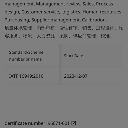
management, Management review, Sales, Process
design, Customer service, Logistics, Human resources,
Purchasing, Supplier management, Calibration.
质量体系管理、内部审核、管理评审、销售、过程设计、顾
客服务、物流、人力资源、采购、供应商管理、校准。
Standard/Scheme
Start Date
number or name
IATF 16949:2016
2023-12-07
Certificate number:
96671-001