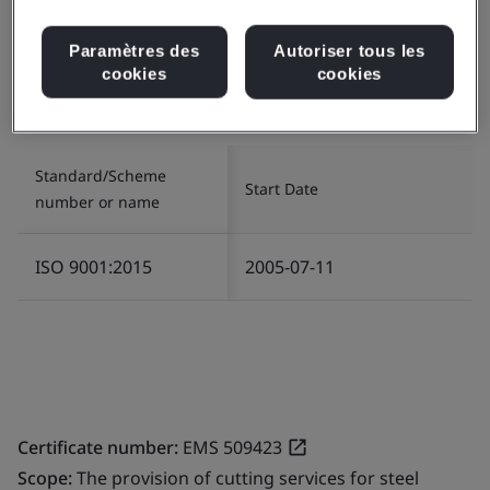
Certificate number:
FM 96669
Scope:
The provision of cutting processing of steel roll
Paramètres des
Autoriser tous les
cookies
cookies
and sheets.
属卷材和板材的切割加工。
Standard/Scheme
Start Date
number or name
ISO 9001:2015
2005-07-11
Certificate number:
EMS 509423
Scope:
The provision of cutting services for steel