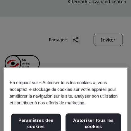
Kitemark advanced search
Inviter
Partager:
En cliquant sur « Autoriser tous les cookies », vous
acceptez le stockage de cookies sur votre appareil pour
QRT, Inc.
améliorer la navigation sur le site, analyser son utilisation
et contribuer à nos efforts de marketing.
Business scope:
Technical evaluation and certification
of devices or parts for IT and automotive
Paramètres des
Autoriser tous les
cookies
cookies