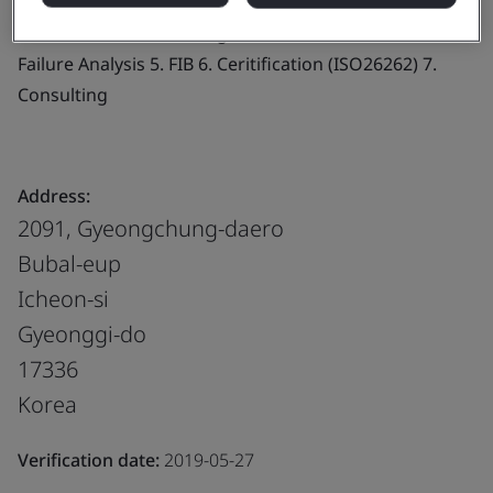
Products, services or works:
1. Reliability Test 2.
Electrical Stress Discharge Test 3. Mechanical Test 4.
Failure Analysis 5. FIB 6. Ceritification (ISO26262) 7.
Consulting
Address:
2091, Gyeongchung-daero
Bubal-eup
Icheon-si
Gyeonggi-do
17336
Korea
Verification date:
2019-05-27