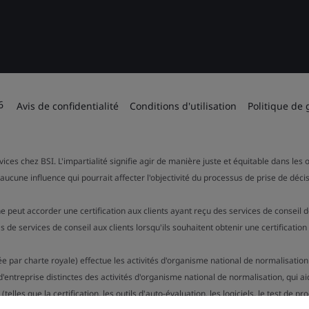
6
Avis de confidentialité
Conditions d'utilisation
Politique de 
rvices chez BSI. L'impartialité signifie agir de manière juste et équitable dans l
aucune influence qui pourrait affecter l'objectivité du processus de prise de décis
e peut accorder une certification aux clients ayant reçu des services de conseil 
 services de conseil aux clients lorsqu'ils souhaitent obtenir une certificatio
tuée par charte royale) effectue les activités d'organisme national de normalisat
entreprise distinctes des activités d'organisme national de normalisation, qui a
les que la certification, les outils d'auto-évaluation, les logiciels, le test de pro