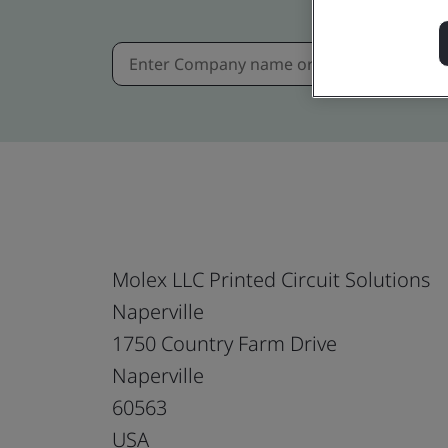
Molex LLC Printed Circuit Solutions
Naperville
1750 Country Farm Drive
Naperville
60563
USA