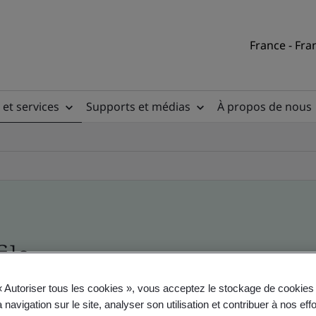
France - Fra
 et services
Supports et médias
À propos de nous
ile
« Autoriser tous les cookies », vous acceptez le stockage de cookies 
ficates - Validation and Verification
 navigation sur le site, analyser son utilisation et contribuer à nos eff