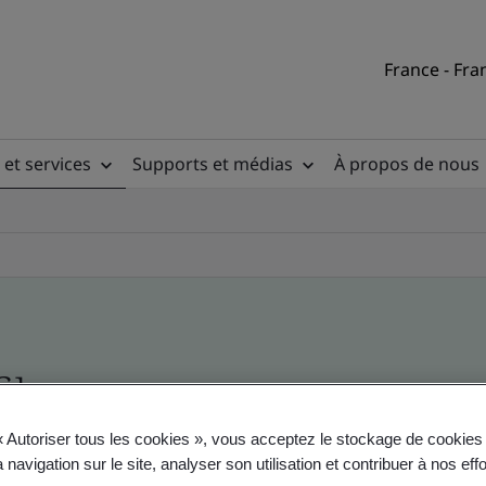
France - Fra
 et services
Supports et médias
À propos de nous
ile
« Autoriser tous les cookies », vous acceptez le stockage de cookies 
 navigation sur le site, analyser son utilisation et contribuer à nos eff
ficates - Validation and Verification