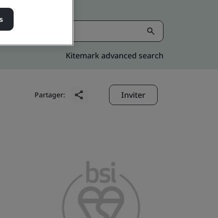
s
Kitemark advanced search
Inviter
Partager: