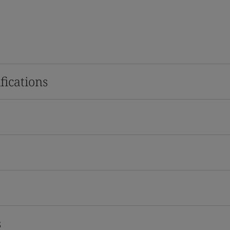
fications
s