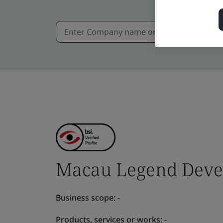
Macau Legend Deve
Business scope:
-
Products, services or works:
-