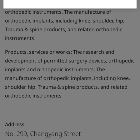
permitted surgery devices, orthopedic implants and
orthopedic instruments. The manufacture of
orthopedic implants, including knee, shoulder, hip,
Trauma & spine products, and related orthopedic
instruments
Products, services or works:
The research and
development of permitted surgery devices, orthopedic
implants and orthopedic instruments. The
manufacture of orthopedic implants, including knee,
shoulder, hip, Trauma & spine products, and related
orthopedic instruments
Address:
No. 299, Changyang Street