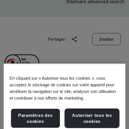
Kitemark advanced search
Inviter
Partager:
En cliquant sur « Autoriser tous les cookies », vous
acceptez le stockage de cookies sur votre appareil pour
Johnson & Johnson
améliorer la navigation sur le site, analyser son utilisation
et contribuer à nos efforts de marketing.
Medical (Suzhou) Ltd.
Paramètres des
Autoriser tous les
cookies
cookies
Business scope:
The research and development of