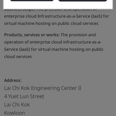
Business scope:
The provision and operation of
enterprise cloud Infrastructure-as-a-Service (IaaS) for
virtual machine hosting on public cloud services
Products, services or works:
The provision and
operation of enterprise cloud infrastructure-as-a-
Service (IaaS) for virtual machine hosting on public
cloud services
Address:
Lai Chi Kok Engineering Center II
4 Yuet Lun Street
Lai Chi Kok
Kowloon