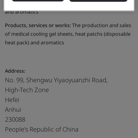
cooling gel sheets, heat patchs (disposable heat pack)
and aromatics
Products, services or works:
The production and sales
of medical cooling gel sheets, heat patchs (disposable
heat pack) and aromatics
Address:
No. 99, Shengwu Yiyaoyuanzhi Road,
High-Tech Zone
Hefei
Anhui
230088
People's Republic of China