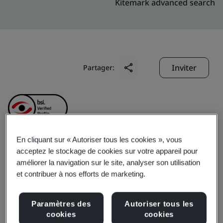
Kitemark advanced search
Inviter
Partager:
En cliquant sur « Autoriser tous les cookies », vous
acceptez le stockage de cookies sur votre appareil pour
Hefei Kobayashi Daily
améliorer la navigation sur le site, analyser son utilisation
et contribuer à nos efforts de marketing.
Products Co., Ltd.
Paramètres des
Autoriser tous les
Business scope:
The production and sales of medical
cookies
cookies