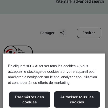
Kitemark advanced search
Inviter
Partager:
En cliquant sur « Autoriser tous les cookies », vous
acceptez le stockage de cookies sur votre appareil pour
GoAnimate Hong Kong
améliorer la navigation sur le site, analyser son utilisation
et contribuer à nos efforts de marketing.
Limited
Paramètres des
Autoriser tous les
cookies
cookies
Business scope:
The provision of online animated