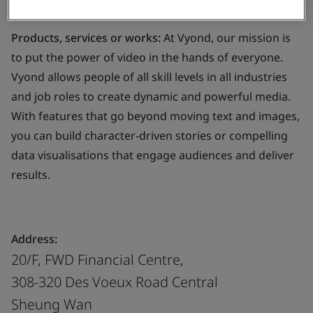
video services.
Products, services or works:
At Vyond, our mission is
to put the power of video in the hands of everyone.
Vyond allows people of all skill levels in all industries
and job roles to create dynamic and powerful media.
With features that go beyond moving text and images,
you can build character-driven stories or compelling
data visualisations that engage audiences and deliver
results.
Address:
20/F, FWD Financial Centre,
308-320 Des Voeux Road Central
Sheung Wan