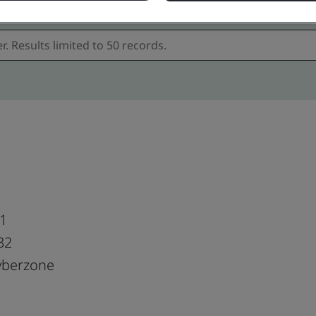
b1
32
yberzone