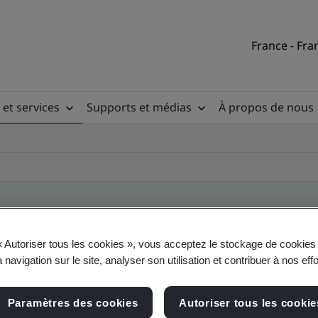
France - Fra
 et services
Supports et médias
À propos de nous
« Autoriser tous les cookies », vous acceptez le stockage de cookies 
ile
 navigation sur le site, analyser son utilisation et contribuer à nos eff
Paramètres des cookies
Autoriser tous les cookie
ficates - Validation and Verification