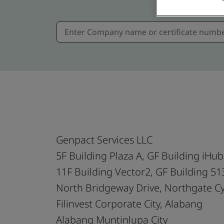
Genpact Services LLC
5F Building Plaza A, GF Building iHu
11F Building Vector2, GF Building 51
North Bridgeway Drive, Northgate C
Filinvest Corporate City, Alabang
Alabang Muntinlupa City