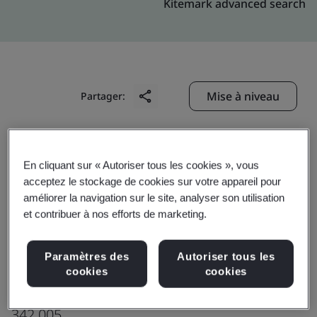
Kitemark advanced search
Mise à niveau
Partager:
Genpact ERC (Axis)
En cliquant sur « Autoriser tous les cookies », vous
Genpact India Pvt. Ltd.
acceptez le stockage de cookies sur votre appareil pour
améliorer la navigation sur le site, analyser son utilisation
Indiabulls Mega Mal
et contribuer à nos efforts de marketing.
5th & 6th Floor, Vijaye Raje Nagar Pali
Highway
Paramètres des
Autoriser tous les
Jhalamand
cookies
cookies
Jodhpur
342 005