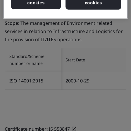
cookies
cookies
Certificate number:
EMS 553818
Scope:
The management of Environment related
services in relation to Infrastructure and Logistics for
the provision of IT/ITES operations.
Standard/Scheme
Start Date
number or name
ISO 14001:2015
2009-10-29
Certificate number:
IS 553847