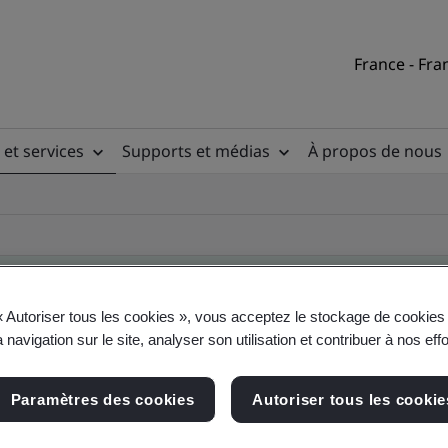
France - Fra
 et services
Supports et médias
À propos de nous
« Autoriser tous les cookies », vous acceptez le stockage de cookies 
 navigation sur le site, analyser son utilisation et contribuer à nos eff
ile
Paramètres des cookies
Autoriser tous les cookie
ficates - Validation and Verification