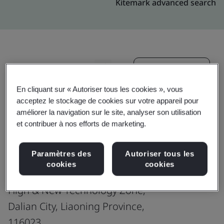
Kitemark advanced search
Mise à niveau
Partager:
En cliquant sur « Autoriser tous les cookies », vous
acceptez le stockage de cookies sur votre appareil pour
Genpact-China : Dalian
améliorer la navigation sur le site, analyser son utilisation
-Jing Feng Building
et contribuer à nos efforts de marketing.
Production office
Paramètres des
Autoriser tous les
East Hong Chuan Road 20# 22# 24# 26#,
cookies
cookies
Jing Feng Building,
High & New Technology Zone,
Dalian City, Liaoning Province,
116023