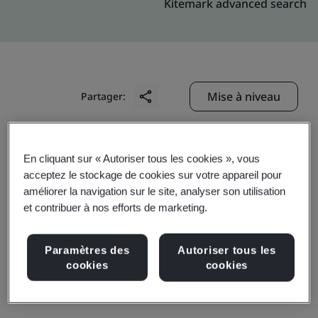
Kitemark advanced search
Mise à niveau
Partager:
Genpact-Romania : Cluj
En cliquant sur « Autoriser tous les cookies », vous
acceptez le stockage de cookies sur votre appareil pour
United Business Cntr One
améliorer la navigation sur le site, analyser son utilisation
Production office
et contribuer à nos efforts de marketing.
Riviera Business center 1 -
Theodor Mihali str, 64;
Paramètres des
Autoriser tous les
cookies
cookies
Cluj Napoca
Romania