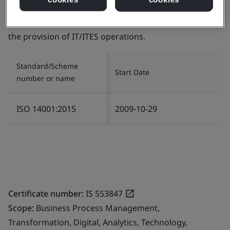
Scope:
The management of Environment related
services in relation to Infrastructure and Logistics for
the provision of IT/ITES operations.
Standard/Scheme
Start Date
number or name
ISO 14001:2015
2009-10-29
Certificate number:
IS 553847
Scope:
Business Process Management,
Transformation, Digital, Analytics, Technology,