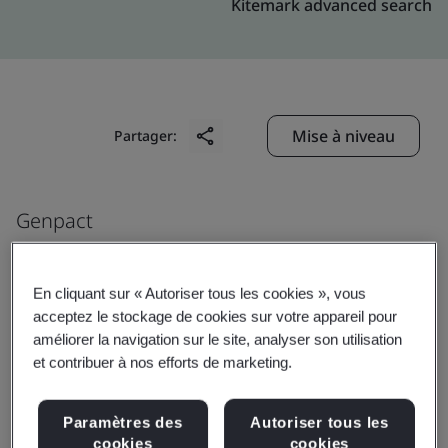
Kitemark advanced search
Mise à niveau
Partager:
Genpact
6737 Southpoint Drive South,
Jacksonville
En cliquant sur « Autoriser tous les cookies », vous
32216
acceptez le stockage de cookies sur votre appareil pour
améliorer la navigation sur le site, analyser son utilisation
USA
et contribuer à nos efforts de marketing.
Paramètres des
Autoriser tous les
Certificate number:
EMS 553818
cookies
cookies