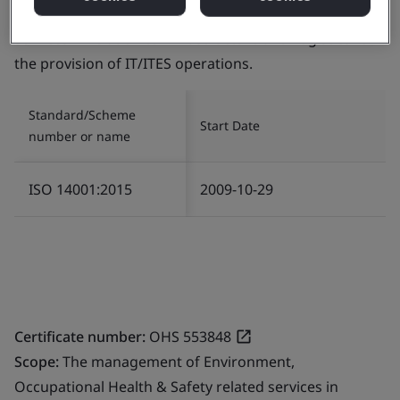
Scope:
The management of Environment related
services in relation to Infrastructure and Logistics for
the provision of IT/ITES operations.
Standard/Scheme
Start Date
number or name
ISO 14001:2015
2009-10-29
Certificate number:
OHS 553848
Scope:
The management of Environment,
Occupational Health & Safety related services in