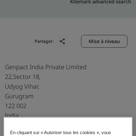
Kitemark advanced search
Mise à niveau
Partager:
Genpact India Private Limited
22,Sector 18,
Udyog Vihar,
Gurugram
122 002
India
En cliquant sur « Autoriser tous les cookies », vous