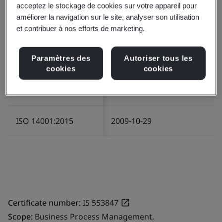
acceptez le stockage de cookies sur votre appareil pour
Certificate number:
EMS 553818
améliorer la navigation sur le site, analyser son utilisation
Scope:
The management of Environment related
et contribuer à nos efforts de marketing.
services in relation to Infrastructure and Logistics for
the provision of IT/ITES operations.
Paramètres des
Autoriser tous les
cookies
cookies
Standard/Scheme
Start Date
number or name
ISO 14001:2015
2009-10-29
Certificate number:
IS 553847
Scope:
Business Process Management,