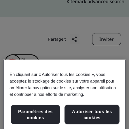
Kitemark advanced search
Inviter
Partager:
En cliquant sur « Autoriser tous les cookies », vous
acceptez le stockage de cookies sur votre appareil pour
améliorer la navigation sur le site, analyser son utilisation
Tianqi Lithium (Jiangsu)
et contribuer à nos efforts de marketing.
Co., Ltd.
Paramètres des
Autoriser tous les
cookies
cookies
Business scope:
The production of Lithium carbonate