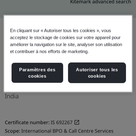
Kitemark advanced search
En cliquant sur « Autoriser tous les cookies », vous
acceptez le stockage de cookies sur votre appareil pour
Mise à niveau
Partager:
améliorer la navigation sur le site, analyser son utilisation
et contribuer à nos efforts de marketing.
Fusion CX Limited
Paramètres des
Autoriser tous les
Webel IT Park
cookies
cookies
Howrah
India
Certificate number:
IS 692267
Scope:
International BPO & Call Centre Services