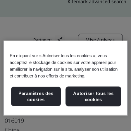
Kitemark advanced search
Mise à niveau
Partager:
En cliquant sur « Autoriser tous les cookies », vous
acceptez le stockage de cookies sur votre appareil pour
Cabot Hengyecheng Performance Material
améliorer la navigation sur le site, analyser son utilisation
(Inner-Mogolia) Co., Ltd.
et contribuer à nos efforts de marketing.
Lianxin Road
Wuda Economic and Industrial Park
Paramètres des
Autoriser tous les
cookies
cookies
Wuhai
Inner Mongolia
016019
China