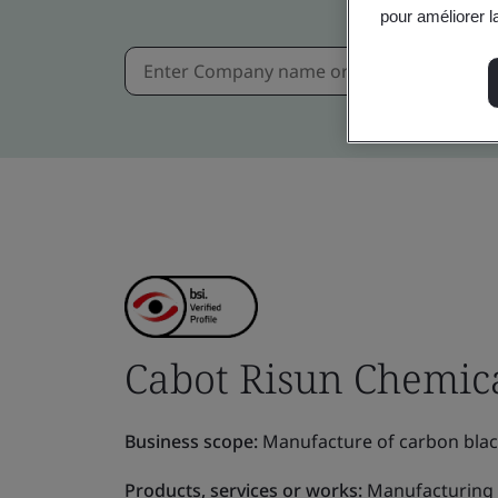
pour améliorer la
Cabot Risun Chemica
Business scope:
Manufacture of carbon black,
Products, services or works:
Manufacturing o