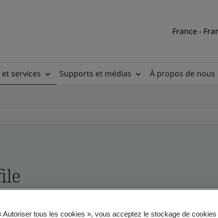
France - Fra
 et services
Supports et médias
À propos de nous
ile
ficates - Validation and Verification
« Autoriser tous les cookies », vous acceptez le stockage de cookies 