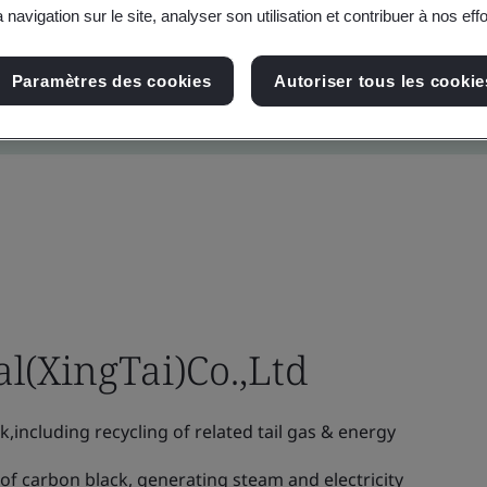
 navigation sur le site, analyser son utilisation et contribuer à nos eff
Paramètres des cookies
Autoriser tous les cookie
l(XingTai)Co.,Ltd
including recycling of related tail gas & energy
f carbon black, generating steam and electricity