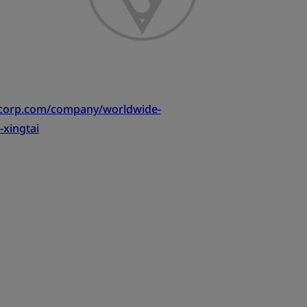
tcorp.com/company/worldwide-
-xingtai