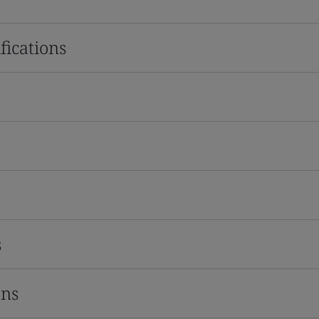
fications
s
ons