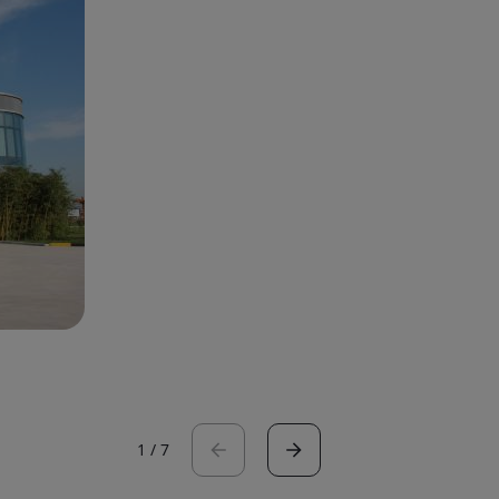
1
/
7