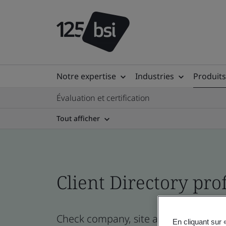
Notre expertise
Industries
Produits
Évaluation et certification
Tout afficher
Client Directory prof
Check company, site and product certi
En cliquant sur 