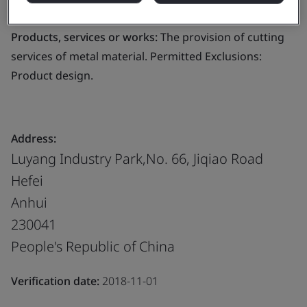
metal material. Permitted Exclusions: Product design.
Products, services or works:
The provision of cutting
services of metal material. Permitted Exclusions:
Product design.
Address:
Luyang Industry Park,No. 66, Jiqiao Road
Hefei
Anhui
230041
People's Republic of China
Verification date:
2018-11-01