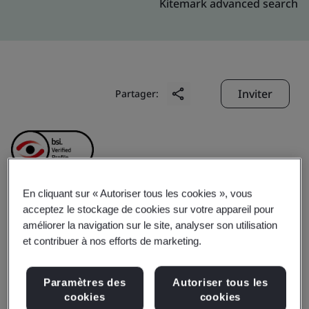
Kitemark advanced search
Inviter
Partager:
En cliquant sur « Autoriser tous les cookies », vous
acceptez le stockage de cookies sur votre appareil pour
Anhui Bao-Steel
améliorer la navigation sur le site, analyser son utilisation
et contribuer à nos efforts de marketing.
Distribution Co., Ltd.
Paramètres des
Autoriser tous les
Business scope:
The provision of cutting services of
cookies
cookies