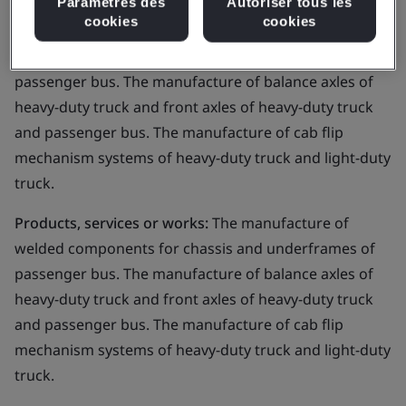
Paramètres des
Autoriser tous les
cookies
cookies
Business scope:
The manufacture of welded
components for chassis and underframes of
passenger bus. The manufacture of balance axles of
heavy-duty truck and front axles of heavy-duty truck
and passenger bus. The manufacture of cab flip
mechanism systems of heavy-duty truck and light-duty
truck.
Products, services or works:
The manufacture of
welded components for chassis and underframes of
passenger bus. The manufacture of balance axles of
heavy-duty truck and front axles of heavy-duty truck
and passenger bus. The manufacture of cab flip
mechanism systems of heavy-duty truck and light-duty
truck.