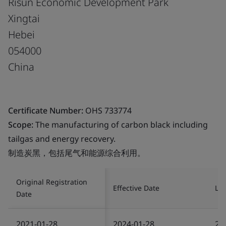
Risun Economic Development Park
Xingtai
Hebei
054000
China
Certificate Number:
OHS 733774
Scope:
The manufacturing of carbon black including
tailgas and energy recovery.
制造炭黑，包括尾气和能源综合利用。
Original Registration
Effective Date
Las
Date
2021-01-28
2024-01-28
20