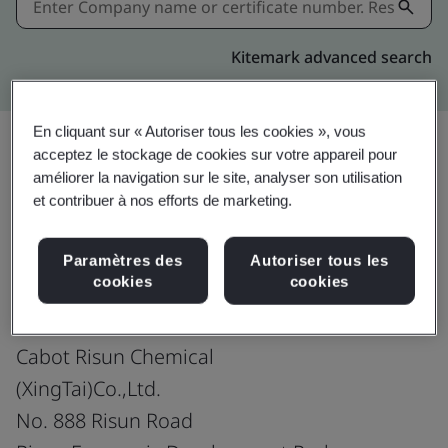
Kitemark advanced search
En cliquant sur « Autoriser tous les cookies », vous
acceptez le stockage de cookies sur votre appareil pour
améliorer la navigation sur le site, analyser son utilisation
Partager:
et contribuer à nos efforts de marketing.
ISO 45001:2018
Paramètres des
Autoriser tous les
cookies
cookies
Cabot Risun Chemical
(XingTai)Co.,Ltd.
No. 888 Risun Road