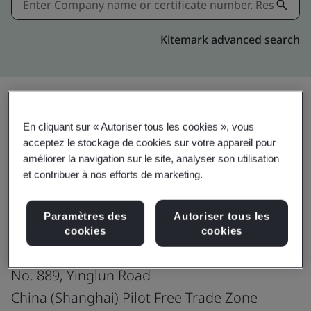
Kitemark advanced search
En cliquant sur « Autoriser tous les cookies », vous
Download
Partager:
acceptez le stockage de cookies sur votre appareil pour
améliorer la navigation sur le site, analyser son utilisation
et contribuer à nos efforts de marketing.
ISO/IEC 27001:2022
Paramètres des
Autoriser tous les
cookies
cookies
Shanghai Molex Interconnect Co., Ltd.
No. 889, Yinglun Road
China (Shanghai) Pilot Free Trade Zone