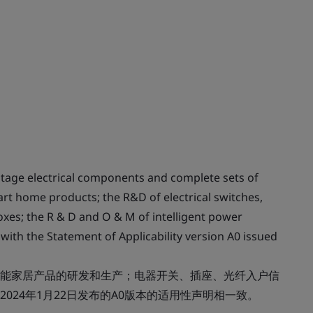
tage electrical components and complete sets of
rt home products; the R&D of electrical switches,
xes; the R & D and O & M of intelligent power
 with the Statement of Applicability version A0 issued
能家居产品的研发和生产；电器开关、插座、光纤入户信
024年1月22日发布的A0版本的适用性声明相一致。