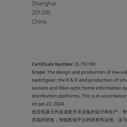
Shanghai
201206
China
Certificate Number:
IS 751190
Scope:
The design and production of low-vol
switchgear; the R & D and production of sma
sockets and fiber-optic home information bo
distribution platforms. This is in accordance
on Jan 22, 2024.
低压电器元件及成套开关设备的设计和生产；智
息箱的研发；智能配电平台的研发和运维。这与2