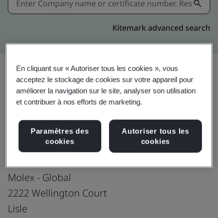
Kitemark advanced search
En cliquant sur « Autoriser tous les cookies », vous
acceptez le stockage de cookies sur votre appareil pour
Download
améliorer la navigation sur le site, analyser son utilisation
Partager:
et contribuer à nos efforts de marketing.
ISO 9001:2015
Paramètres des
Autoriser tous les
cookies
cookies
Molex - Global
2222 Wellington Court
Lisle