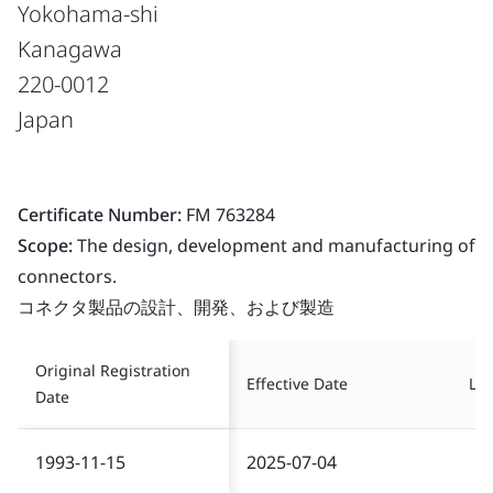
Yokohama-shi
Kanagawa
220-0012
Japan
Certificate Number:
FM 763284
Scope:
The design, development and manufacturing of
connectors.
コネクタ製品の設計、開発、および製造
Original Registration
Effective Date
Las
Date
1993-11-15
2025-07-04