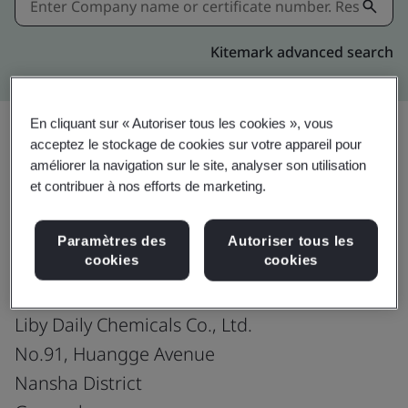
Kitemark advanced search
En cliquant sur « Autoriser tous les cookies », vous
acceptez le stockage de cookies sur votre appareil pour
améliorer la navigation sur le site, analyser son utilisation
Partager:
et contribuer à nos efforts de marketing.
ISO 9001:2015
Paramètres des
Autoriser tous les
cookies
cookies
Liby Daily Chemicals Co., Ltd.
No.91, Huangge Avenue
Nansha District