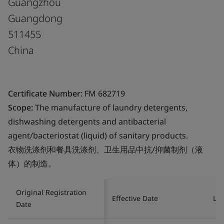
Guangzhou
Guangdong
511455
China
Certificate Number:
FM 682719
Scope:
The manufacture of laundry detergents,
dishwashing detergents and antibacterial
agent/bacteriostat (liquid) of sanitary products.
衣物洗涤剂和餐具洗涤剂、卫生用品中抗/抑菌制剂（液
体）的制造。
Original Registration
Effective Date
Las
Date