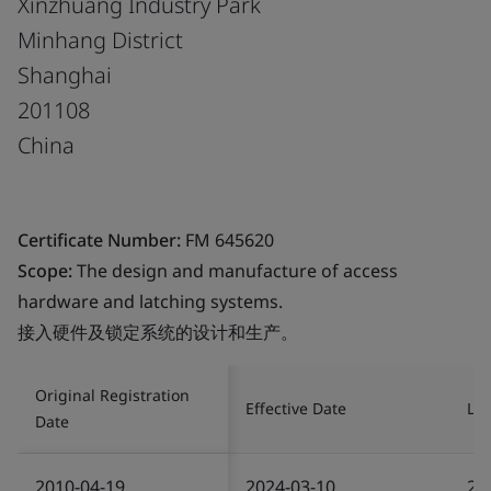
Xinzhuang Industry Park
Minhang District
Shanghai
201108
China
Certificate Number:
FM 645620
Scope:
The design and manufacture of access
hardware and latching systems.
接入硬件及锁定系统的设计和生产。
Original Registration
Effective Date
Las
Date
2010-04-19
2024-03-10
20