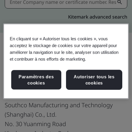
Kitemark advanced search
En cliquant sur « Autoriser tous les cookies », vous
acceptez le stockage de cookies sur votre appareil pour
améliorer la navigation sur le site, analyser son utilisation
Partager:
et contribuer à nos efforts de marketing.
ISO 9001:2015
Paramètres des
Autoriser tous les
cookies
cookies
Southco Manufacturing and Technology
(Shanghai) Co., Ltd.
No. 30 Yuanming Road