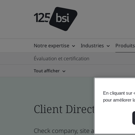
Notre expertise
Industries
Produits
Évaluation et certification
Tout afficher
En cliquant sur 
pour améliorer la
Client Directory cert
Check company, site and product certi