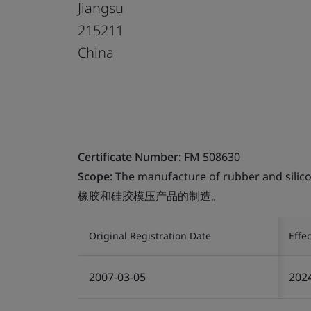
Jiangsu
215211
China
Certificate Number:
FM 508630
Scope:
The manufacture of rubber and silic
橡胶和硅胶模压产品的制造。
Original Registration Date
Effe
2007-03-05
202