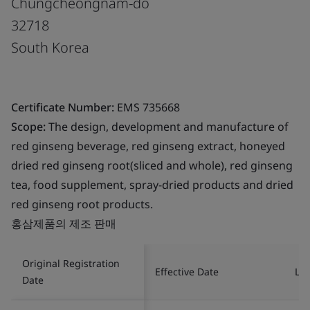
Chungcheongnam-do
32718
South Korea
Certificate Number:
EMS 735668
Scope:
The design, development and manufacture of
red ginseng beverage, red ginseng extract, honeyed
dried red ginseng root(sliced and whole), red ginseng
tea, food supplement, spray-dried products and dried
red ginseng root products.
홍삼제품의 제조 판매
Original Registration
Effective Date
Las
Date