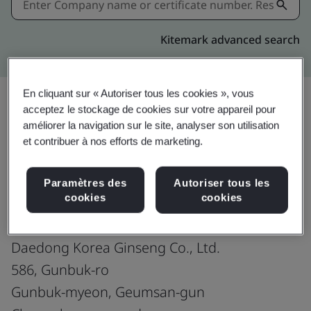
Kitemark advanced search
En cliquant sur « Autoriser tous les cookies », vous
acceptez le stockage de cookies sur votre appareil pour
améliorer la navigation sur le site, analyser son utilisation
Partager:
et contribuer à nos efforts de marketing.
ISO 14001:2015
Paramètres des
Autoriser tous les
cookies
cookies
Daedong Korea Ginseng Co., Ltd.
586, Gunbuk-ro
Gunbuk-myeon, Geumsan-gun