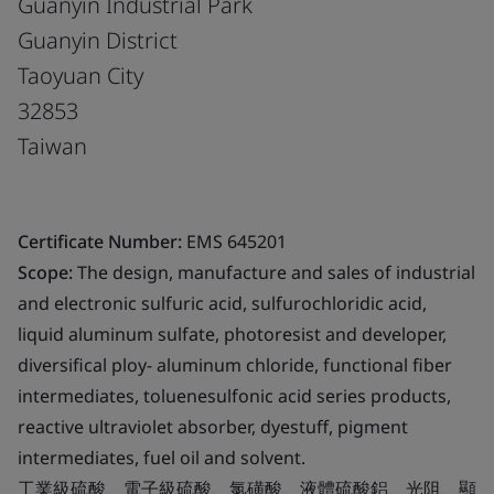
Guanyin Industrial Park
Guanyin District
Taoyuan City
32853
Taiwan
Certificate Number:
EMS 645201
Scope:
The design, manufacture and sales of industrial
and electronic sulfuric acid, sulfurochloridic acid,
liquid aluminum sulfate, photoresist and developer,
diversifical ploy- aluminum chloride, functional fiber
intermediates, toluenesulfonic acid series products,
reactive ultraviolet absorber, dyestuff, pigment
intermediates, fuel oil and solvent.
工業級硫酸、電子級硫酸、氯磺酸、液體硫酸鋁、光阻、顯