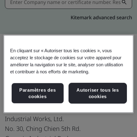
Kitemark advanced search
En cliquant sur « Autoriser tous les cookies », vous
Partager:
acceptez le stockage de cookies sur votre appareil pour
améliorer la navigation sur le site, analyser son utilisation
et contribuer à nos efforts de marketing.
ISO 14001:2015
Paramètres des
Autoriser tous les
cookies
cookies
Chung Hwa Chemical
Industrial Works, Ltd.
No. 30, Ching Chien 5th Rd.