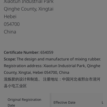
Xiaotun Industrial Park
Qinghe County, Xingtai
Hebei
054700
China
Certificate Number:
654059
Scope:
The design and manufacture of mixing rubber.
Registration address: Xiaotun Industrial Park, Qinghe
County, Xingtai, Hebei 054700, China
混炼胶的设计和制造。 注册地址：中国河北省邢台市清河
县小屯工业区
Original Registration
Effective Date
Las
Date