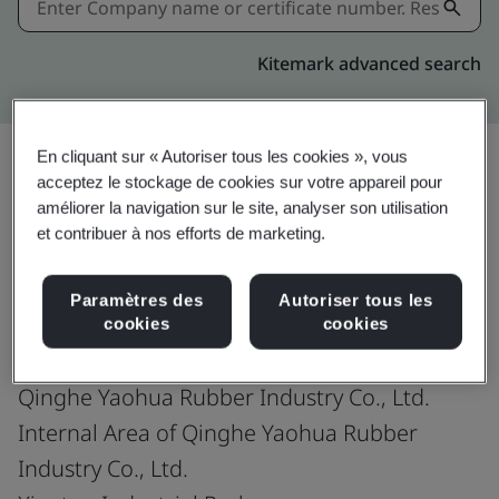
Kitemark advanced search
En cliquant sur « Autoriser tous les cookies », vous
acceptez le stockage de cookies sur votre appareil pour
Partager:
améliorer la navigation sur le site, analyser son utilisation
et contribuer à nos efforts de marketing.
IATF 16949:2016
Paramètres des
Autoriser tous les
cookies
cookies
Qinghe Yaohua Rubber Industry Co., Ltd.
Internal Area of Qinghe Yaohua Rubber
Industry Co., Ltd.