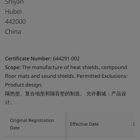
Shiyan
Hubei
442000
China
Certificate Number:
644291-002
Scope:
The manufacture of heat shields, compound
floor mats and sound shields. Permitted Exclusions:
Product design.
隔热垫、复合地垫和隔音垫的制造。 允许删减：产品设
计。
Original Registration
Effective Date
Las
Date