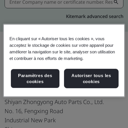
Kitemark advanced search
En cliquant sur « Autoriser tous les cookies », vous
acceptez le stockage de cookies sur votre appareil pour
améliorer la navigation sur le site, analyser son utilisation
Partager:
et contribuer à nos efforts de marketing.
IATF 16949:2016
Paramètres des
Autoriser tous les
cookies
cookies
Shiyan Zhongyong Auto Parts Co., Ltd.
No. 16, Fengxing Road
Industrial New Park